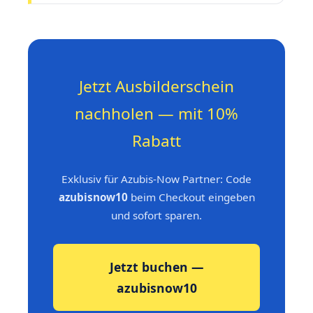
Jetzt Ausbilderschein
nachholen — mit 10%
Rabatt
Exklusiv für Azubis-Now Partner: Code
azubisnow10
beim Checkout eingeben
und sofort sparen.
Jetzt buchen —
azubisnow10