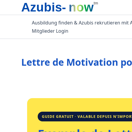
Azubis-
now
Zum
tm
Inhalt
springen
Ausbildung finden & Azubis rekrutieren mit
Mitglieder Login
Lettre de Motivation p
GUIDE GRATUIT · VALABLE DEPUIS N’IMPO