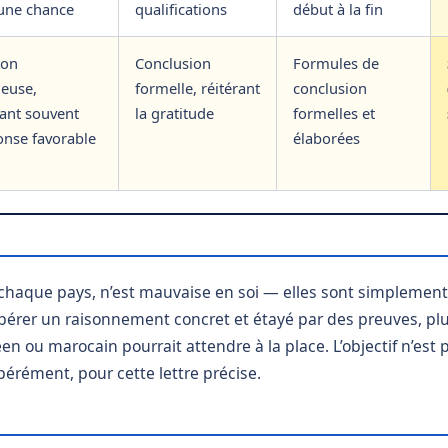
 une chance
qualifications
début à la fin
ion
Conclusion
Formules de
ueuse,
formelle, réitérant
conclusion
nt souvent
la gratitude
formelles et
onse favorable
élaborées
chaque pays, n’est mauvaise en soi — elles sont simplement 
érer un raisonnement concret et étayé par des preuves, plut
 ou marocain pourrait attendre à la place. L’objectif n’est pa
bérément, pour cette lettre précise.