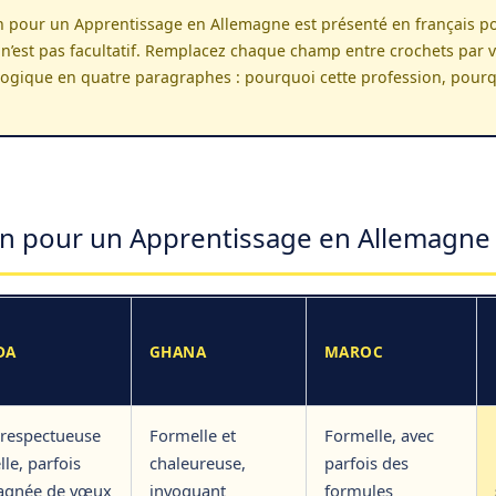
 pour un Apprentissage en Allemagne est présenté en français pour
 n’est pas facultatif. Remplacez chaque champ entre crochets par v
logique en quatre paragraphes : pourquoi cette profession, pourqu
n pour un Apprentissage en Allemagne :
DA
GHANA
MAROC
 respectueuse
Formelle et
Formelle, avec
lle, parfois
chaleureuse,
parfois des
agnée de vœux
invoquant
formules