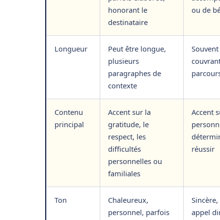
honorant le
ou de b
destinataire
Longueur
Peut être longue,
Souvent 
plusieurs
couvrant
paragraphes de
parcour
contexte
Contenu
Accent sur la
Accent s
principal
gratitude, le
personne
respect, les
détermi
difficultés
réussir
personnelles ou
familiales
Ton
Chaleureux,
Sincère,
personnel, parfois
appel di