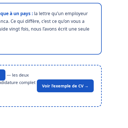
que à un pays :
la lettre qu’un employeur
a. Ce qui diffère, c’est ce qu’on vous a
ide vingt fois, nous l’avons écrit une seule
— les deux
e
andidature complet
Voir l’exemple de CV →