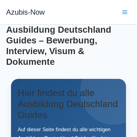
Zum
Azubis-Now
Inhalt
springen
Ausbildung Deutschland
Guides – Bewerbung,
Interview, Visum &
Dokumente
Hier findest du alle
Ausbildung Deutschland
Guides
Auf dieser Seite findest du alle wichtigen